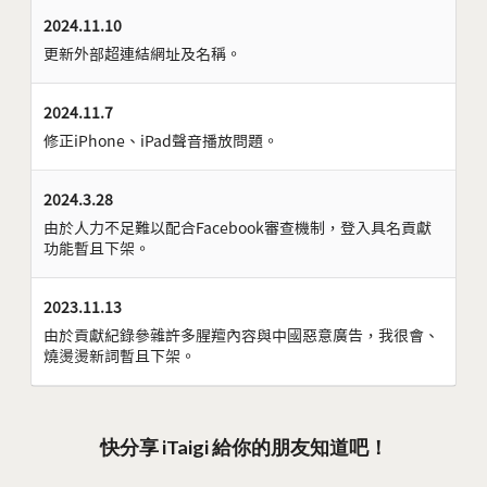
2024.11.10
更新外部超連結網址及名稱。
2024.11.7
修正iPhone、iPad聲音播放問題。
2024.3.28
由於人力不足難以配合Facebook審查機制，登入具名貢獻
功能暫且下架。
2023.11.13
由於貢獻紀錄參雜許多腥羶內容與中國惡意廣告，我很會、
燒燙燙新詞暫且下架。
快分享 iTaigi 給你的朋友知道吧！