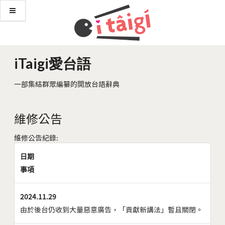
iTaigi愛台語
一部集結群眾編纂的開放台語辭典
維修公告
維修公告紀錄:
日期
事項
2024.11.29
由於後台仍收到大量惡意廣告，「貢獻新講法」暫且關閉。