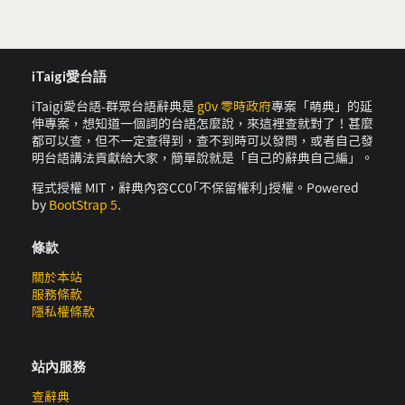
iTaigi愛台語
iTaigi愛台語-群眾台語辭典是
g0v 零時政府
專案「萌典」的延
伸專案，想知道一個詞的台語怎麼說，來這裡查就對了！甚麼
都可以查，但不一定查得到，查不到時可以發問，或者自己發
明台語講法貢獻給大家，簡單說就是「自己的辭典自己編」。
程式授權 MIT，辭典內容CC0｢不保留權利｣授權。Powered
by
BootStrap 5
.
條款
關於本站
服務條款
隱私權條款
站內服務
查辭典