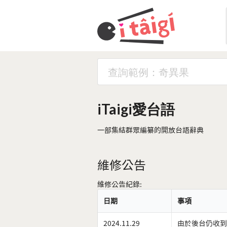
iTaigi愛台語
一部集結群眾編纂的開放台語辭典
維修公告
維修公告紀錄:
日期
事項
2024.11.29
由於後台仍收到