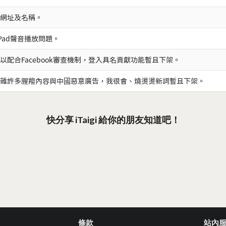
網址及名稱。
iPad聲音播放問題。
以配合Facebook審查機制，登入具名貢獻功能暫且下架。
雜許多腥羶內容與中國惡意廣告，我很會、燒燙燙新詞暫且下架。
快分享 iTaigi 給你的朋友知道吧！
條款
站內