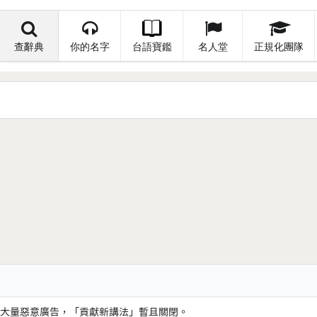
查辭典
你的名字
台語寶鑑
名人堂
正規化團隊
大量惡意廣告，「貢獻新講法」暫且關閉。