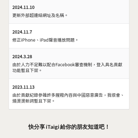
2024.11.10
更新外部超連結網址及名稱。
2024.11.7
修正iPhone、iPad聲音播放問題。
2024.3.28
由於人力不足難以配合Facebook審查機制，登入具名貢獻
功能暫且下架。
2023.11.13
由於貢獻紀錄參雜許多腥羶內容與中國惡意廣告，我很會、
燒燙燙新詞暫且下架。
快分享 iTaigi 給你的朋友知道吧！