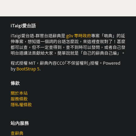
iTaigi愛台語
iTaigi愛台語-群眾台語辭典是
g0v 零時政府
專案「萌典」的延
伸專案，想知道一個詞的台語怎麼說，來這裡查就對了！甚麼
都可以查，但不一定查得到，查不到時可以發問，或者自己發
明台語講法貢獻給大家，簡單說就是「自己的辭典自己編」。
程式授權 MIT，辭典內容CC0｢不保留權利｣授權。Powered
by
BootStrap 5
.
條款
關於本站
服務條款
隱私權條款
站內服務
查辭典