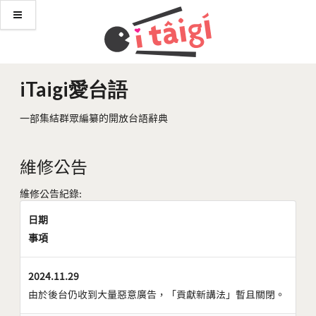
iTaigi愛台語
一部集結群眾編纂的開放台語辭典
維修公告
維修公告紀錄:
日期
事項
2024.11.29
由於後台仍收到大量惡意廣告，「貢獻新講法」暫且關閉。