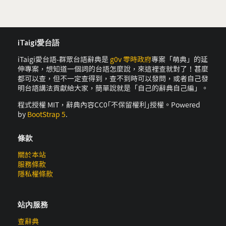
iTaigi愛台語
iTaigi愛台語-群眾台語辭典是
g0v 零時政府
專案「萌典」的延
伸專案，想知道一個詞的台語怎麼說，來這裡查就對了！甚麼
都可以查，但不一定查得到，查不到時可以發問，或者自己發
明台語講法貢獻給大家，簡單說就是「自己的辭典自己編」。
程式授權 MIT，辭典內容CC0｢不保留權利｣授權。Powered
by
BootStrap 5
.
條款
關於本站
服務條款
隱私權條款
站內服務
查辭典