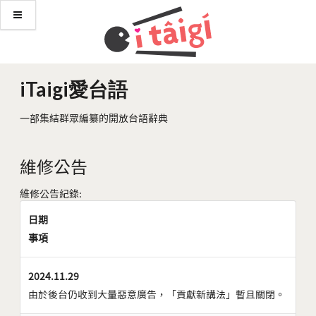
iTaigi愛台語
一部集結群眾編纂的開放台語辭典
維修公告
維修公告紀錄:
日期
事項
2024.11.29
由於後台仍收到大量惡意廣告，「貢獻新講法」暫且關閉。