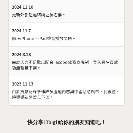
2024.11.10
更新外部超連結網址及名稱。
2024.11.7
修正iPhone、iPad聲音播放問題。
2024.3.28
由於人力不足難以配合Facebook審查機制，登入具名貢獻
功能暫且下架。
2023.11.13
由於貢獻紀錄參雜許多腥羶內容與中國惡意廣告，我很會、
燒燙燙新詞暫且下架。
快分享 iTaigi 給你的朋友知道吧！