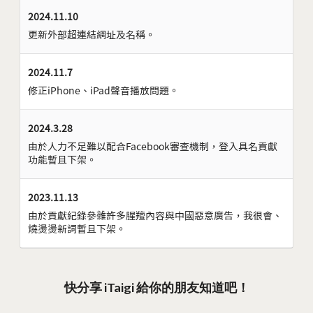
2024.11.10
更新外部超連結網址及名稱。
2024.11.7
修正iPhone、iPad聲音播放問題。
2024.3.28
由於人力不足難以配合Facebook審查機制，登入具名貢獻
功能暫且下架。
2023.11.13
由於貢獻紀錄參雜許多腥羶內容與中國惡意廣告，我很會、
燒燙燙新詞暫且下架。
快分享 iTaigi 給你的朋友知道吧！