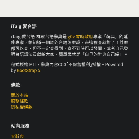
iTaigi愛台語
iTaigi愛台語-群眾台語辭典是
g0v 零時政府
專案「萌典」的延
伸專案，想知道一個詞的台語怎麼說，來這裡查就對了！甚麼
都可以查，但不一定查得到，查不到時可以發問，或者自己發
明台語講法貢獻給大家，簡單說就是「自己的辭典自己編」。
程式授權 MIT，辭典內容CC0｢不保留權利｣授權。Powered
by
BootStrap 5
.
條款
關於本站
服務條款
隱私權條款
站內服務
查辭典