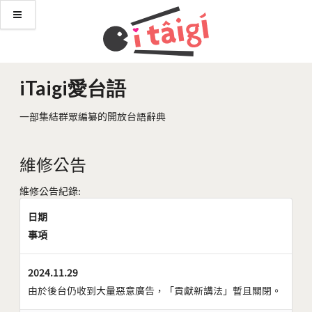
iTaigi愛台語
一部集結群眾編纂的開放台語辭典
維修公告
維修公告紀錄:
日期
事項
2024.11.29
由於後台仍收到大量惡意廣告，「貢獻新講法」暫且關閉。