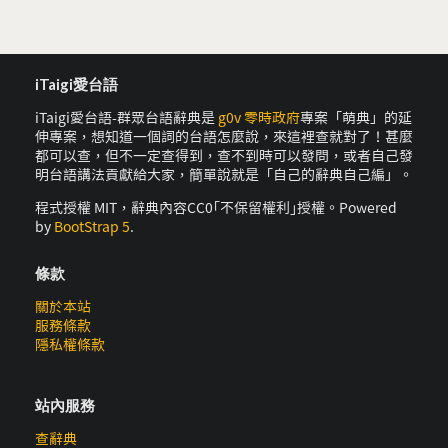
iTaigi愛台語
iTaigi愛台語-群眾台語辭典是
g0v 零時政府
專案「萌典」的延
伸專案，想知道一個詞的台語怎麼說，來這裡查就對了！甚麼
都可以查，但不一定查得到，查不到時可以發問，或者自己發
明台語講法貢獻給大家，簡單說就是「自己的辭典自己編」。
程式授權 MIT，辭典內容CC0｢不保留權利｣授權。Powered
by
BootStrap 5
.
條款
關於本站
服務條款
隱私權條款
站內服務
查辭典