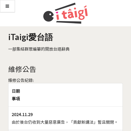
iTaigi愛台語
一部集結群眾編纂的開放台語辭典
維修公告
維修公告紀錄:
日期
事項
2024.11.29
由於後台仍收到大量惡意廣告，「貢獻新講法」暫且關閉。