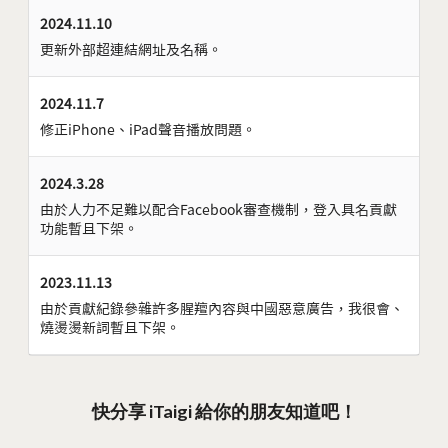
2024.11.10
更新外部超連結網址及名稱。
2024.11.7
修正iPhone、iPad聲音播放問題。
2024.3.28
由於人力不足難以配合Facebook審查機制，登入具名貢獻
功能暫且下架。
2023.11.13
由於貢獻紀錄參雜許多腥羶內容與中國惡意廣告，我很會、
燒燙燙新詞暫且下架。
快分享 iTaigi 給你的朋友知道吧！