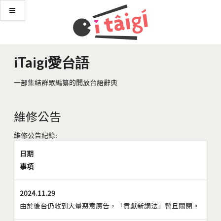
iTaigi愛台語
一部集結群眾編纂的開放台語辭典
維修公告
維修公告紀錄:
日期
事項
2024.11.29
由於後台仍收到大量惡意廣告，「貢獻新講法」暫且關閉。