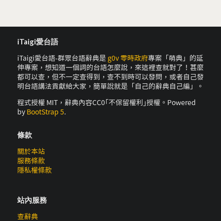
iTaigi愛台語
iTaigi愛台語-群眾台語辭典是
g0v 零時政府
專案「萌典」的延
伸專案，想知道一個詞的台語怎麼說，來這裡查就對了！甚麼
都可以查，但不一定查得到，查不到時可以發問，或者自己發
明台語講法貢獻給大家，簡單說就是「自己的辭典自己編」。
程式授權 MIT，辭典內容CC0｢不保留權利｣授權。Powered
by
BootStrap 5
.
條款
關於本站
服務條款
隱私權條款
站內服務
查辭典