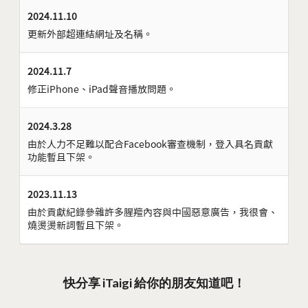
2024.11.10
更新外部超連結網址及名稱。
2024.11.7
修正iPhone、iPad聲音播放問題。
2024.3.28
由於人力不足難以配合Facebook審查機制，登入具名貢獻
功能暫且下架。
2023.11.13
由於貢獻紀錄參雜許多腥羶內容與中國惡意廣告，我很會、
燒燙燙新詞暫且下架。
快分享 iTaigi 給你的朋友知道吧！