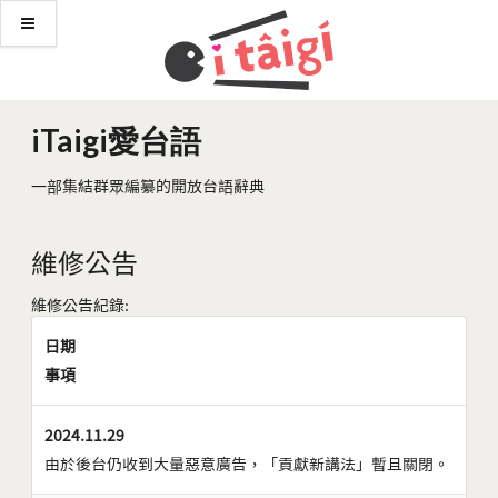
iTaigi愛台語
一部集結群眾編纂的開放台語辭典
維修公告
維修公告紀錄:
日期
事項
2024.11.29
由於後台仍收到大量惡意廣告，「貢獻新講法」暫且關閉。