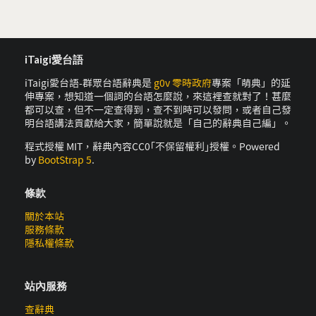
iTaigi愛台語
iTaigi愛台語-群眾台語辭典是
g0v 零時政府
專案「萌典」的延
伸專案，想知道一個詞的台語怎麼說，來這裡查就對了！甚麼
都可以查，但不一定查得到，查不到時可以發問，或者自己發
明台語講法貢獻給大家，簡單說就是「自己的辭典自己編」。
程式授權 MIT，辭典內容CC0｢不保留權利｣授權。Powered
by
BootStrap 5
.
條款
關於本站
服務條款
隱私權條款
站內服務
查辭典