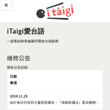
iTaigi愛台語
一部集結群眾編纂的開放台語辭典
維修公告
維修公告紀錄:
日期
事項
2024.11.29
由於後台仍收到大量惡意廣告，「貢獻新講法」暫且關閉。