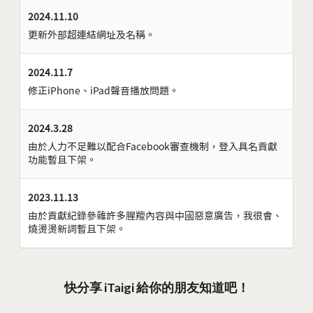
2024.11.10
更新外部超連結網址及名稱。
2024.11.7
修正iPhone、iPad聲音播放問題。
2024.3.28
由於人力不足難以配合Facebook審查機制，登入具名貢獻
功能暫且下架。
2023.11.13
由於貢獻紀錄參雜許多腥羶內容與中國惡意廣告，我很會、
燒燙燙新詞暫且下架。
快分享 iTaigi 給你的朋友知道吧！