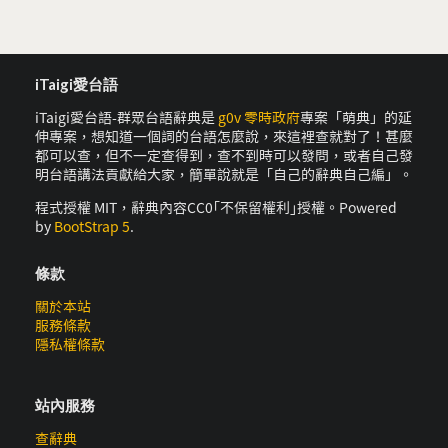
iTaigi愛台語
iTaigi愛台語-群眾台語辭典是
g0v 零時政府
專案「萌典」的延
伸專案，想知道一個詞的台語怎麼說，來這裡查就對了！甚麼
都可以查，但不一定查得到，查不到時可以發問，或者自己發
明台語講法貢獻給大家，簡單說就是「自己的辭典自己編」。
程式授權 MIT，辭典內容CC0｢不保留權利｣授權。Powered
by
BootStrap 5
.
條款
關於本站
服務條款
隱私權條款
站內服務
查辭典