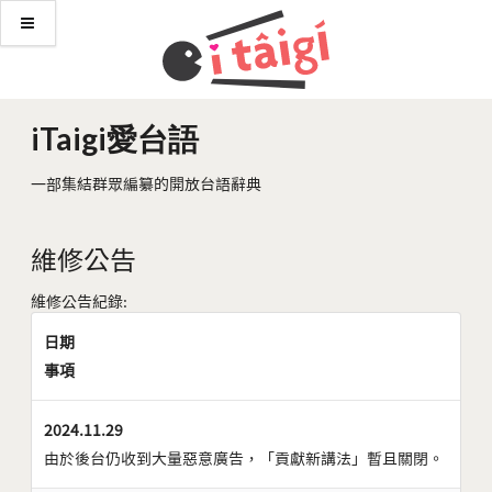
iTaigi愛台語
一部集結群眾編纂的開放台語辭典
維修公告
維修公告紀錄:
日期
事項
2024.11.29
由於後台仍收到大量惡意廣告，「貢獻新講法」暫且關閉。