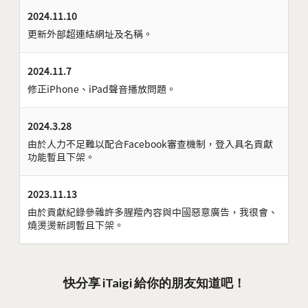
2024.11.10
更新外部超連結網址及名稱。
2024.11.7
修正iPhone、iPad聲音播放問題。
2024.3.28
由於人力不足難以配合Facebook審查機制，登入具名貢獻
功能暫且下架。
2023.11.13
由於貢獻紀錄參雜許多腥羶內容與中國惡意廣告，我很會、
燒燙燙新詞暫且下架。
快分享 iTaigi 給你的朋友知道吧！