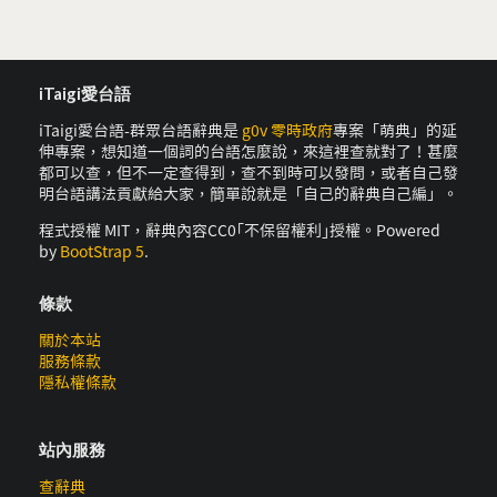
iTaigi愛台語
iTaigi愛台語-群眾台語辭典是
g0v 零時政府
專案「萌典」的延
伸專案，想知道一個詞的台語怎麼說，來這裡查就對了！甚麼
都可以查，但不一定查得到，查不到時可以發問，或者自己發
明台語講法貢獻給大家，簡單說就是「自己的辭典自己編」。
程式授權 MIT，辭典內容CC0｢不保留權利｣授權。Powered
by
BootStrap 5
.
條款
關於本站
服務條款
隱私權條款
站內服務
查辭典