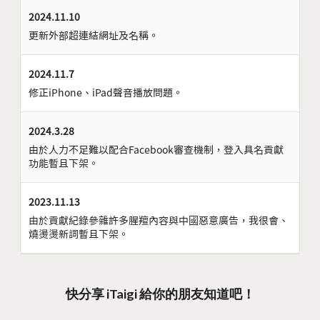
2024.11.10
更新外部超連結網址及名稱。
2024.11.7
修正iPhone、iPad聲音播放問題。
2024.3.28
由於人力不足難以配合Facebook審查機制，登入具名貢獻
功能暫且下架。
2023.11.13
由於貢獻紀錄參雜許多腥羶內容與中國惡意廣告，我很會、
燒燙燙新詞暫且下架。
快分享 iTaigi 給你的朋友知道吧！