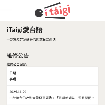
iTaigi愛台語
一部集結群眾編纂的開放台語辭典
維修公告
維修公告紀錄:
日期
事項
2024.11.29
由於後台仍收到大量惡意廣告，「貢獻新講法」暫且關閉。