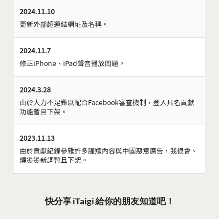
2024.11.10
更新外部超連結網址及名稱。
2024.11.7
修正iPhone、iPad聲音播放問題。
2024.3.28
由於人力不足難以配合Facebook審查機制，登入具名貢獻
功能暫且下架。
2023.11.13
由於貢獻紀錄參雜許多腥羶內容與中國惡意廣告，我很會、
燒燙燙新詞暫且下架。
快分享 iTaigi 給你的朋友知道吧！