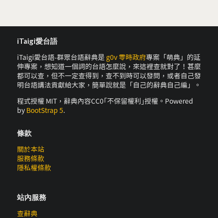
iTaigi愛台語
iTaigi愛台語-群眾台語辭典是
g0v 零時政府
專案「萌典」的延
伸專案，想知道一個詞的台語怎麼說，來這裡查就對了！甚麼
都可以查，但不一定查得到，查不到時可以發問，或者自己發
明台語講法貢獻給大家，簡單說就是「自己的辭典自己編」。
程式授權 MIT，辭典內容CC0｢不保留權利｣授權。Powered
by
BootStrap 5
.
條款
關於本站
服務條款
隱私權條款
站內服務
查辭典