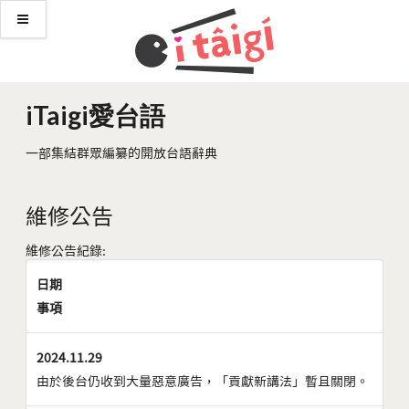
iTaigi愛台語
一部集結群眾編纂的開放台語辭典
維修公告
維修公告紀錄:
日期
事項
2024.11.29
由於後台仍收到大量惡意廣告，「貢獻新講法」暫且關閉。