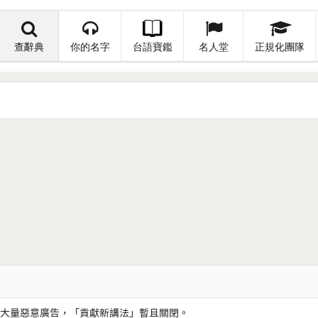
查辭典
你的名字
台語寶鑑
名人堂
正規化團隊
大量惡意廣告，「貢獻新講法」暫且關閉。