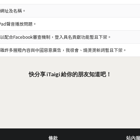
網址及名稱。
iPad聲音播放問題。
以配合Facebook審查機制，登入具名貢獻功能暫且下架。
雜許多腥羶內容與中國惡意廣告，我很會、燒燙燙新詞暫且下架。
快分享 iTaigi 給你的朋友知道吧！
條款
站內