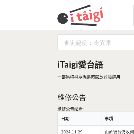
iTaigi愛台語
一部集結群眾編纂的開放台語辭典
維修公告
維修公告紀錄:
日期
事項
2024.11.29
由於後台仍收到