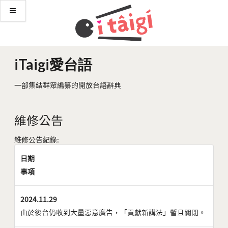
iTaigi愛台語
一部集結群眾編纂的開放台語辭典
維修公告
維修公告紀錄:
日期
事項
2024.11.29
由於後台仍收到大量惡意廣告，「貢獻新講法」暫且關閉。