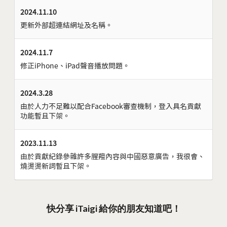
2024.11.10
更新外部超連結網址及名稱。
2024.11.7
修正iPhone、iPad聲音播放問題。
2024.3.28
由於人力不足難以配合Facebook審查機制，登入具名貢獻
功能暫且下架。
2023.11.13
由於貢獻紀錄參雜許多腥羶內容與中國惡意廣告，我很會、
燒燙燙新詞暫且下架。
快分享 iTaigi 給你的朋友知道吧！