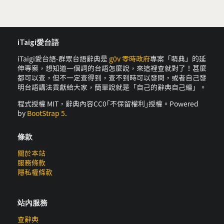
iTaigi愛台語
iTaigi愛台語-群眾台語辭典是
g0v 零時政府
專案「萌典」的延
伸專案，想知道一個詞的台語怎麼說，來這裡查就對了！甚麼
都可以查，但不一定查得到，查不到時可以發問，或者自己發
明台語講法貢獻給大家，簡單說就是「自己的辭典自己編」。
程式授權 MIT，辭典內容CC0｢不保留權利｣授權。Powered
by
BootStrap 5
.
條款
關於本站
服務條款
隱私權條款
站內服務
查辭典