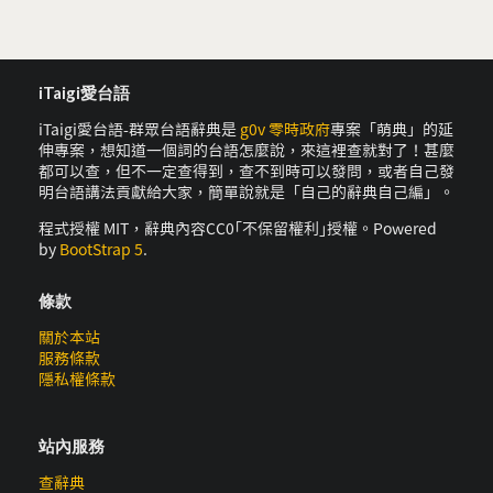
iTaigi愛台語
iTaigi愛台語-群眾台語辭典是
g0v 零時政府
專案「萌典」的延
伸專案，想知道一個詞的台語怎麼說，來這裡查就對了！甚麼
都可以查，但不一定查得到，查不到時可以發問，或者自己發
明台語講法貢獻給大家，簡單說就是「自己的辭典自己編」。
程式授權 MIT，辭典內容CC0｢不保留權利｣授權。Powered
by
BootStrap 5
.
條款
關於本站
服務條款
隱私權條款
站內服務
查辭典