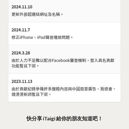
2024.11.10
更新外部超連結網址及名稱。
2024.11.7
修正iPhone、iPad聲音播放問題。
2024.3.28
由於人力不足難以配合Facebook審查機制，登入具名貢獻
功能暫且下架。
2023.11.13
由於貢獻紀錄參雜許多腥羶內容與中國惡意廣告，我很會、
燒燙燙新詞暫且下架。
快分享 iTaigi 給你的朋友知道吧！