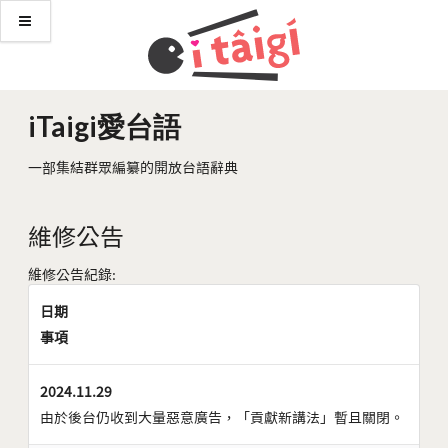
iTaigi愛台語
一部集結群眾編纂的開放台語辭典
維修公告
維修公告紀錄:
日期
事項
2024.11.29
由於後台仍收到大量惡意廣告，「貢獻新講法」暫且關閉。