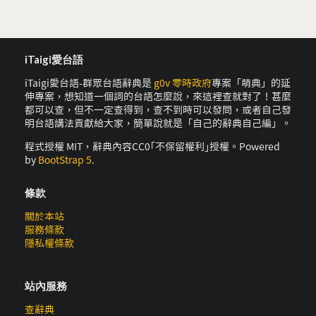
iTaigi愛台語
iTaigi愛台語-群眾台語辭典是
g0v 零時政府
專案「萌典」的延
伸專案，想知道一個詞的台語怎麼說，來這裡查就對了！甚麼
都可以查，但不一定查得到，查不到時可以發問，或者自己發
明台語講法貢獻給大家，簡單說就是「自己的辭典自己編」。
程式授權 MIT，辭典內容CC0｢不保留權利｣授權。Powered
by
BootStrap 5
.
條款
關於本站
服務條款
隱私權條款
站內服務
查辭典