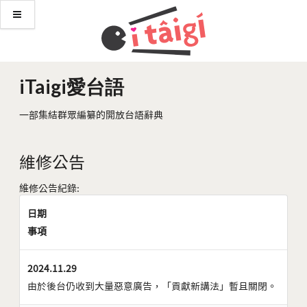
iTaigi愛台語
一部集結群眾編纂的開放台語辭典
維修公告
維修公告紀錄:
日期
事項
2024.11.29
由於後台仍收到大量惡意廣告，「貢獻新講法」暫且關閉。