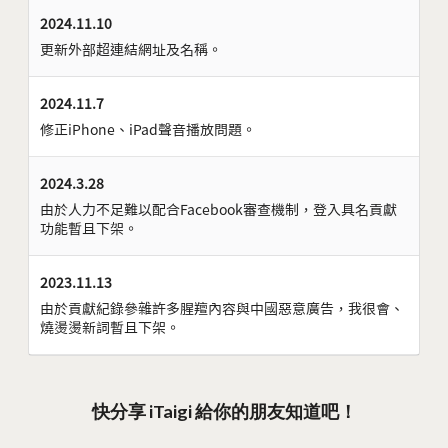
2024.11.10
更新外部超連結網址及名稱。
2024.11.7
修正iPhone、iPad聲音播放問題。
2024.3.28
由於人力不足難以配合Facebook審查機制，登入具名貢獻
功能暫且下架。
2023.11.13
由於貢獻紀錄參雜許多腥羶內容與中國惡意廣告，我很會、
燒燙燙新詞暫且下架。
快分享 iTaigi 給你的朋友知道吧！