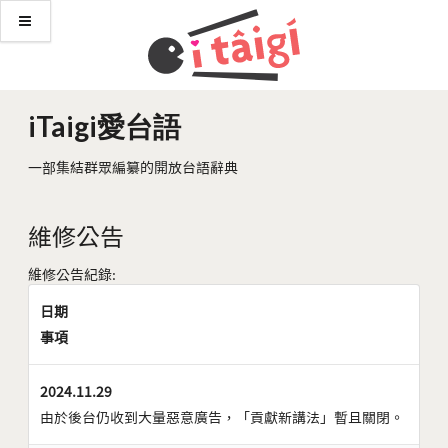
iTaigi愛台語
一部集結群眾編纂的開放台語辭典
維修公告
維修公告紀錄:
日期
事項
2024.11.29
由於後台仍收到大量惡意廣告，「貢獻新講法」暫且關閉。