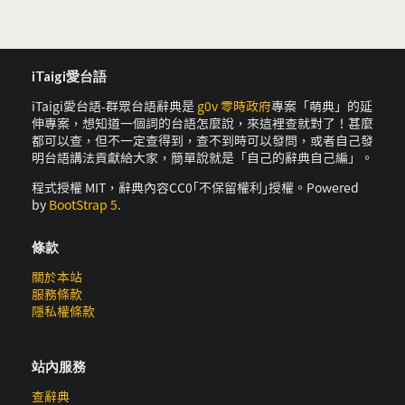
iTaigi愛台語
iTaigi愛台語-群眾台語辭典是
g0v 零時政府
專案「萌典」的延
伸專案，想知道一個詞的台語怎麼說，來這裡查就對了！甚麼
都可以查，但不一定查得到，查不到時可以發問，或者自己發
明台語講法貢獻給大家，簡單說就是「自己的辭典自己編」。
程式授權 MIT，辭典內容CC0｢不保留權利｣授權。Powered
by
BootStrap 5
.
條款
關於本站
服務條款
隱私權條款
站內服務
查辭典