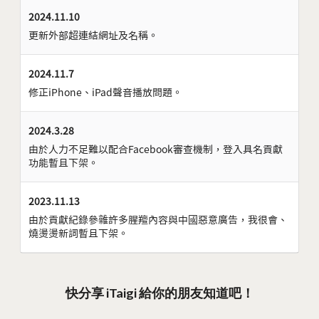
2024.11.10
更新外部超連結網址及名稱。
2024.11.7
修正iPhone、iPad聲音播放問題。
2024.3.28
由於人力不足難以配合Facebook審查機制，登入具名貢獻
功能暫且下架。
2023.11.13
由於貢獻紀錄參雜許多腥羶內容與中國惡意廣告，我很會、
燒燙燙新詞暫且下架。
快分享 iTaigi 給你的朋友知道吧！