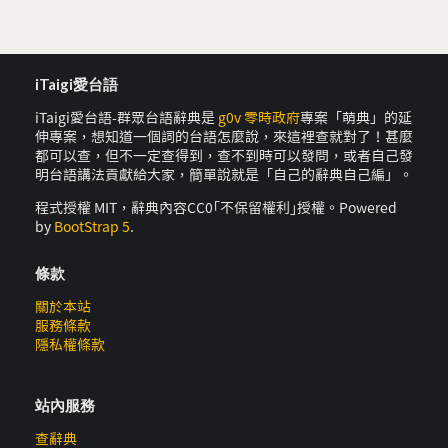
iTaigi愛台語
iTaigi愛台語-群眾台語辭典是
g0v 零時政府
專案「萌典」的延
伸專案，想知道一個詞的台語怎麼說，來這裡查就對了！甚麼
都可以查，但不一定查得到，查不到時可以發問，或者自己發
明台語講法貢獻給大家，簡單說就是「自己的辭典自己編」。
程式授權 MIT，辭典內容CC0｢不保留權利｣授權。Powered
by
BootStrap 5
.
條款
關於本站
服務條款
隱私權條款
站內服務
查辭典