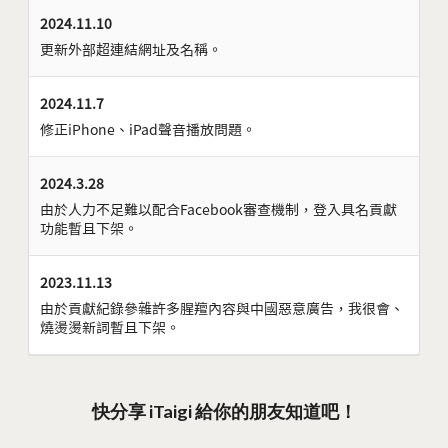
2024.11.10
更新外部超連結網址及名稱。
2024.11.7
修正iPhone、iPad聲音播放問題。
2024.3.28
由於人力不足難以配合Facebook審查機制，登入具名貢獻
功能暫且下架。
2023.11.13
由於貢獻紀錄參雜許多腥羶內容與中國惡意廣告，我很會、
燒燙燙新詞暫且下架。
快分享 iTaigi 給你的朋友知道吧！