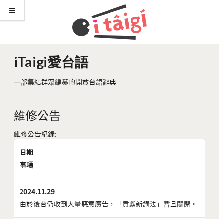
iTaigi愛台語
一部集結群眾編纂的開放台語辭典
維修公告
維修公告紀錄:
日期
事項
2024.11.29
由於後台仍收到大量惡意廣告，「貢獻新講法」暫且關閉。