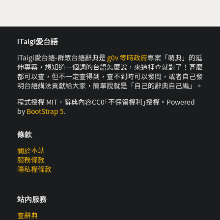
iTaigi愛台語
iTaigi愛台語-群眾台語辭典是
g0v 零時政府
專案「萌典」的延
伸專案，想知道一個詞的台語怎麼說，來這裡查就對了！甚麼
都可以查，但不一定查得到，查不到時可以發問，或者自己發
明台語講法貢獻給大家，簡單說就是「自己的辭典自己編」。
程式授權 MIT，辭典內容CC0｢不保留權利｣授權。Powered
by
BootStrap 5
.
條款
關於本站
服務條款
隱私權條款
站內服務
查辭典