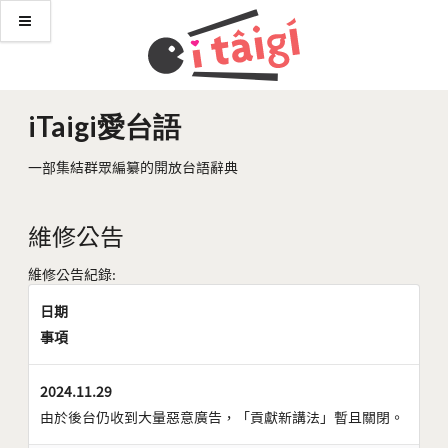
iTaigi愛台語
一部集結群眾編纂的開放台語辭典
維修公告
維修公告紀錄:
日期
事項
2024.11.29
由於後台仍收到大量惡意廣告，「貢獻新講法」暫且關閉。