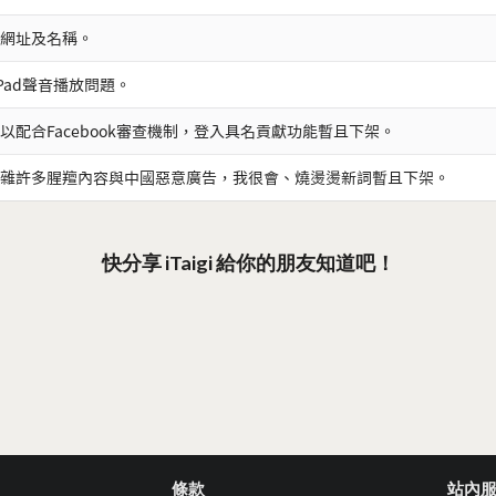
網址及名稱。
iPad聲音播放問題。
以配合Facebook審查機制，登入具名貢獻功能暫且下架。
雜許多腥羶內容與中國惡意廣告，我很會、燒燙燙新詞暫且下架。
快分享 iTaigi 給你的朋友知道吧！
條款
站內