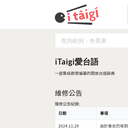
iTaigi愛台語
一部集結群眾編纂的開放台語辭典
維修公告
維修公告紀錄:
日期
事項
2024.11.29
由於後台仍收到