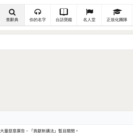
查辭典
你的名字
台語寶鑑
名人堂
正規化團隊
大量惡意廣告，「貢獻新講法」暫且關閉。