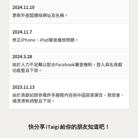
2024.11.10
更新外部超連結網址及名稱。
2024.11.7
修正iPhone、iPad聲音播放問題。
2024.3.28
由於人力不足難以配合Facebook審查機制，登入具名貢獻
功能暫且下架。
2023.11.13
由於貢獻紀錄參雜許多腥羶內容與中國惡意廣告，我很會、
燒燙燙新詞暫且下架。
快分享 iTaigi 給你的朋友知道吧！