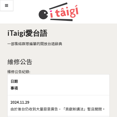
iTaigi愛台語
一部集結群眾編纂的開放台語辭典
維修公告
維修公告紀錄:
日期
事項
2024.11.29
由於後台仍收到大量惡意廣告，「貢獻新講法」暫且關閉。