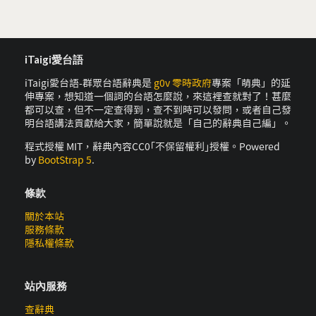
iTaigi愛台語
iTaigi愛台語-群眾台語辭典是
g0v 零時政府
專案「萌典」的延
伸專案，想知道一個詞的台語怎麼說，來這裡查就對了！甚麼
都可以查，但不一定查得到，查不到時可以發問，或者自己發
明台語講法貢獻給大家，簡單說就是「自己的辭典自己編」。
程式授權 MIT，辭典內容CC0｢不保留權利｣授權。Powered
by
BootStrap 5
.
條款
關於本站
服務條款
隱私權條款
站內服務
查辭典