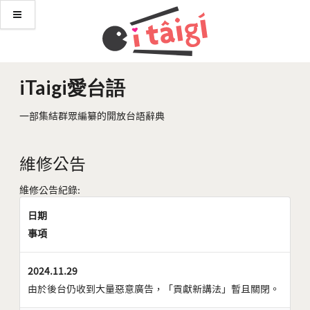
iTaigi愛台語
一部集結群眾編纂的開放台語辭典
維修公告
維修公告紀錄:
日期
事項
2024.11.29
由於後台仍收到大量惡意廣告，「貢獻新講法」暫且關閉。