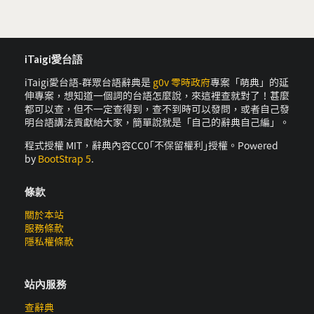
iTaigi愛台語
iTaigi愛台語-群眾台語辭典是
g0v 零時政府
專案「萌典」的延
伸專案，想知道一個詞的台語怎麼說，來這裡查就對了！甚麼
都可以查，但不一定查得到，查不到時可以發問，或者自己發
明台語講法貢獻給大家，簡單說就是「自己的辭典自己編」。
程式授權 MIT，辭典內容CC0｢不保留權利｣授權。Powered
by
BootStrap 5
.
條款
關於本站
服務條款
隱私權條款
站內服務
查辭典