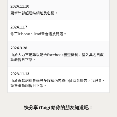
2024.11.10
更新外部超連結網址及名稱。
2024.11.7
修正iPhone、iPad聲音播放問題。
2024.3.28
由於人力不足難以配合Facebook審查機制，登入具名貢獻
功能暫且下架。
2023.11.13
由於貢獻紀錄參雜許多腥羶內容與中國惡意廣告，我很會、
燒燙燙新詞暫且下架。
快分享 iTaigi 給你的朋友知道吧！