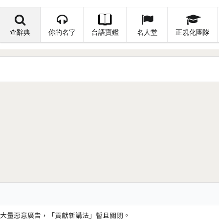
查辭典
你的名字
台語寶鑑
名人堂
正規化團隊
大量惡意廣告，「貢獻新講法」暫且關閉。