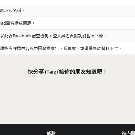
網址及名稱。
iPad聲音播放問題。
以配合Facebook審查機制，登入具名貢獻功能暫且下架。
雜許多腥羶內容與中國惡意廣告，我很會、燒燙燙新詞暫且下架。
快分享 iTaigi 給你的朋友知道吧！
條款
站內