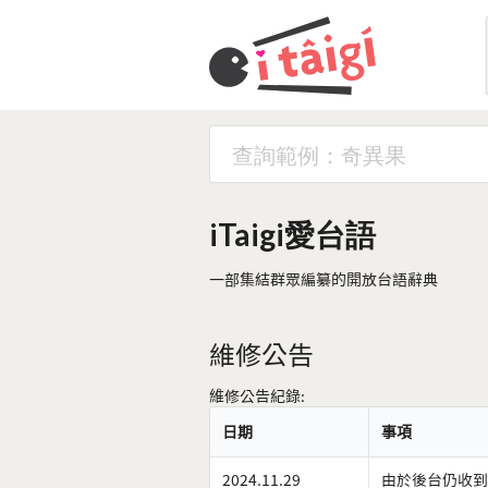
iTaigi愛台語
一部集結群眾編纂的開放台語辭典
維修公告
維修公告紀錄:
日期
事項
2024.11.29
由於後台仍收到