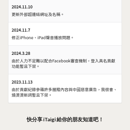
2024.11.10
更新外部超連結網址及名稱。
2024.11.7
修正iPhone、iPad聲音播放問題。
2024.3.28
由於人力不足難以配合Facebook審查機制，登入具名貢獻
功能暫且下架。
2023.11.13
由於貢獻紀錄參雜許多腥羶內容與中國惡意廣告，我很會、
燒燙燙新詞暫且下架。
快分享 iTaigi 給你的朋友知道吧！