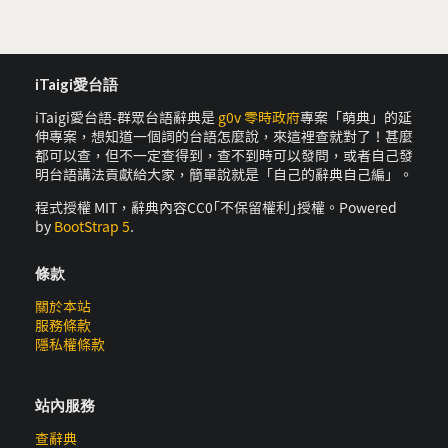
iTaigi愛台語
iTaigi愛台語-群眾台語辭典是
g0v 零時政府
專案「萌典」的延
伸專案，想知道一個詞的台語怎麼說，來這裡查就對了！甚麼
都可以查，但不一定查得到，查不到時可以發問，或者自己發
明台語講法貢獻給大家，簡單說就是「自己的辭典自己編」。
程式授權 MIT，辭典內容CC0｢不保留權利｣授權。Powered
by
BootStrap 5
.
條款
關於本站
服務條款
隱私權條款
站內服務
查辭典