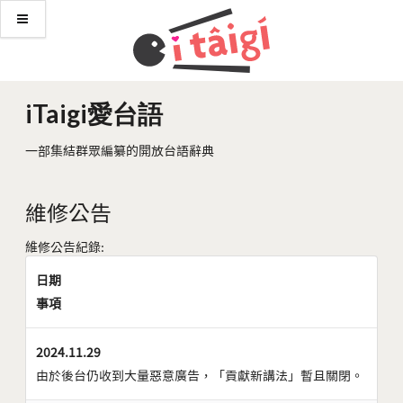
iTaigi愛台語
一部集結群眾編纂的開放台語辭典
維修公告
維修公告紀錄:
日期
事項
2024.11.29
由於後台仍收到大量惡意廣告，「貢獻新講法」暫且關閉。