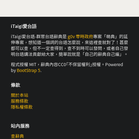
iTaigi愛台語
iTaigi愛台語-群眾台語辭典是
g0v 零時政府
專案「萌典」的延
伸專案，想知道一個詞的台語怎麼說，來這裡查就對了！甚麼
都可以查，但不一定查得到，查不到時可以發問，或者自己發
明台語講法貢獻給大家，簡單說就是「自己的辭典自己編」。
程式授權 MIT，辭典內容CC0｢不保留權利｣授權。Powered
by
BootStrap 5
.
條款
關於本站
服務條款
隱私權條款
站內服務
查辭典