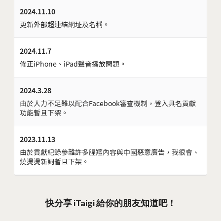
2024.11.10
更新外部超連結網址及名稱。
2024.11.7
修正iPhone、iPad聲音播放問題。
2024.3.28
由於人力不足難以配合Facebook審查機制，登入具名貢獻
功能暫且下架。
2023.11.13
由於貢獻紀錄參雜許多腥羶內容與中國惡意廣告，我很會、
燒燙燙新詞暫且下架。
快分享 iTaigi 給你的朋友知道吧！