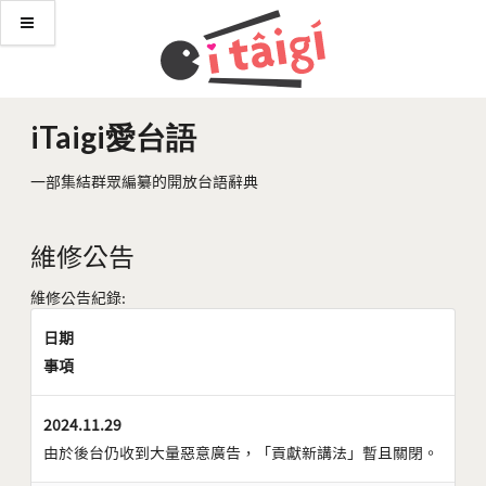
iTaigi愛台語
一部集結群眾編纂的開放台語辭典
維修公告
維修公告紀錄:
日期
事項
2024.11.29
由於後台仍收到大量惡意廣告，「貢獻新講法」暫且關閉。