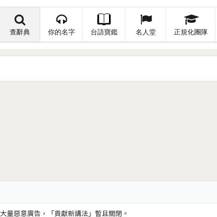
查辭典
你的名字
台語寶鑑
名人堂
正規化團隊
大量惡意廣告，「貢獻新講法」暫且關閉。