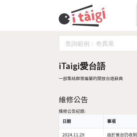
iTaigi愛台語
一部集結群眾編纂的開放台語辭典
維修公告
維修公告紀錄:
日期
事項
2024.11.29
由於後台仍收到