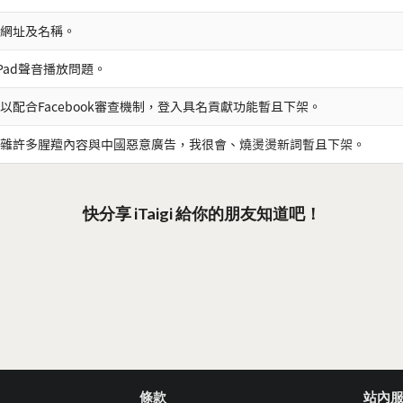
網址及名稱。
iPad聲音播放問題。
以配合Facebook審查機制，登入具名貢獻功能暫且下架。
雜許多腥羶內容與中國惡意廣告，我很會、燒燙燙新詞暫且下架。
快分享 iTaigi 給你的朋友知道吧！
條款
站內