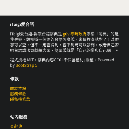
iTaigi愛台語
iTaigi愛台語-群眾台語辭典是
g0v 零時政府
專案「萌典」的延
伸專案，想知道一個詞的台語怎麼說，來這裡查就對了！甚麼
都可以查，但不一定查得到，查不到時可以發問，或者自己發
明台語講法貢獻給大家，簡單說就是「自己的辭典自己編」。
程式授權 MIT，辭典內容CC0｢不保留權利｣授權。Powered
by
BootStrap 5
.
條款
關於本站
服務條款
隱私權條款
站內服務
查辭典