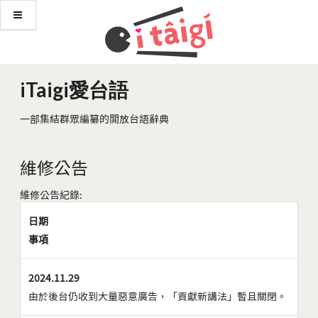
iTaigi愛台語
一部集結群眾編纂的開放台語辭典
維修公告
維修公告紀錄:
日期
事項
2024.11.29
由於後台仍收到大量惡意廣告，「貢獻新講法」暫且關閉。