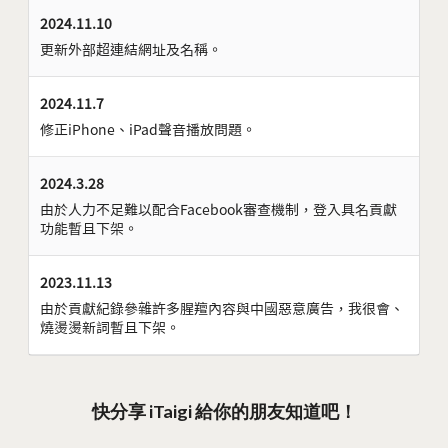
2024.11.10
更新外部超連結網址及名稱。
2024.11.7
修正iPhone、iPad聲音播放問題。
2024.3.28
由於人力不足難以配合Facebook審查機制，登入具名貢獻
功能暫且下架。
2023.11.13
由於貢獻紀錄參雜許多腥羶內容與中國惡意廣告，我很會、
燒燙燙新詞暫且下架。
快分享 iTaigi 給你的朋友知道吧！