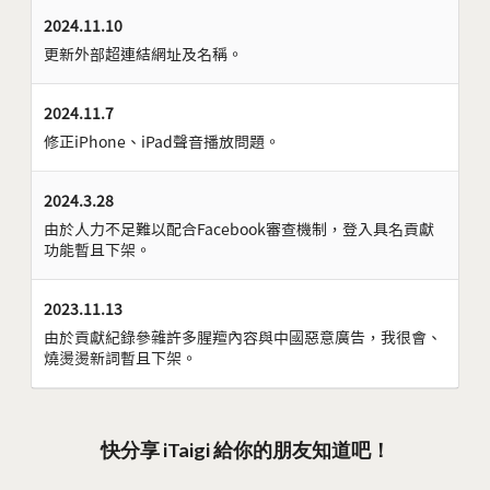
2024.11.10
更新外部超連結網址及名稱。
2024.11.7
修正iPhone、iPad聲音播放問題。
2024.3.28
由於人力不足難以配合Facebook審查機制，登入具名貢獻
功能暫且下架。
2023.11.13
由於貢獻紀錄參雜許多腥羶內容與中國惡意廣告，我很會、
燒燙燙新詞暫且下架。
快分享 iTaigi 給你的朋友知道吧！