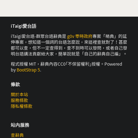
iTaigi愛台語
iTaigi愛台語-群眾台語辭典是
g0v 零時政府
專案「萌典」的延
伸專案，想知道一個詞的台語怎麼說，來這裡查就對了！甚麼
都可以查，但不一定查得到，查不到時可以發問，或者自己發
明台語講法貢獻給大家，簡單說就是「自己的辭典自己編」。
程式授權 MIT，辭典內容CC0｢不保留權利｣授權。Powered
by
BootStrap 5
.
條款
關於本站
服務條款
隱私權條款
站內服務
查辭典