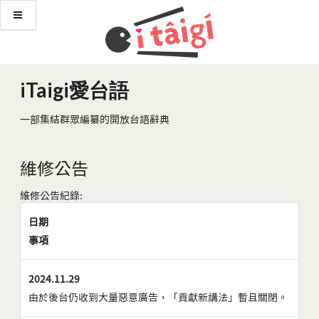
iTaigi愛台語
一部集結群眾編纂的開放台語辭典
維修公告
維修公告紀錄:
日期
事項
2024.11.29
由於後台仍收到大量惡意廣告，「貢獻新講法」暫且關閉。