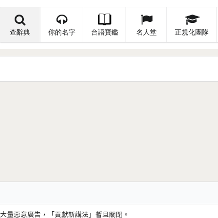
查辭典
你的名字
台語寶鑑
名人堂
正規化團隊
大量惡意廣告，「貢獻新講法」暫且關閉。