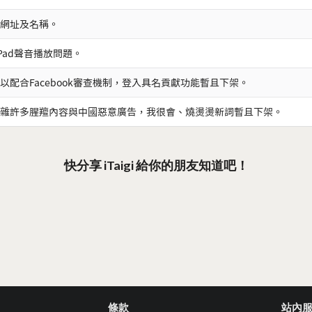
網址及名稱。
iPad聲音播放問題。
以配合Facebook審查機制，登入具名貢獻功能暫且下架。
雜許多腥羶內容與中國惡意廣告，我很會、燒燙燙新詞暫且下架。
快分享 iTaigi 給你的朋友知道吧！
條款
站內