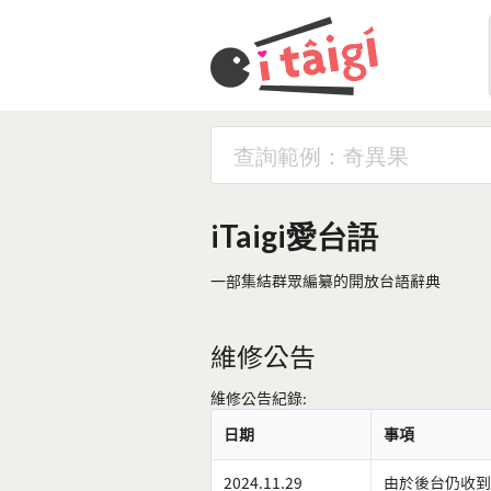
iTaigi愛台語
一部集結群眾編纂的開放台語辭典
維修公告
維修公告紀錄:
日期
事項
2024.11.29
由於後台仍收到