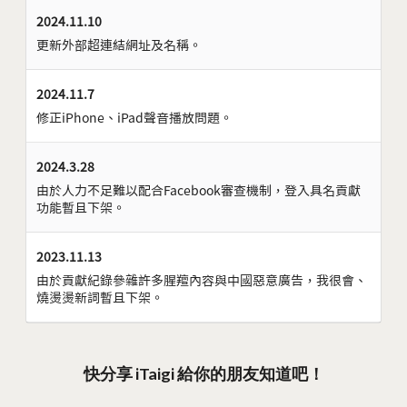
2024.11.10
更新外部超連結網址及名稱。
2024.11.7
修正iPhone、iPad聲音播放問題。
2024.3.28
由於人力不足難以配合Facebook審查機制，登入具名貢獻
功能暫且下架。
2023.11.13
由於貢獻紀錄參雜許多腥羶內容與中國惡意廣告，我很會、
燒燙燙新詞暫且下架。
快分享 iTaigi 給你的朋友知道吧！