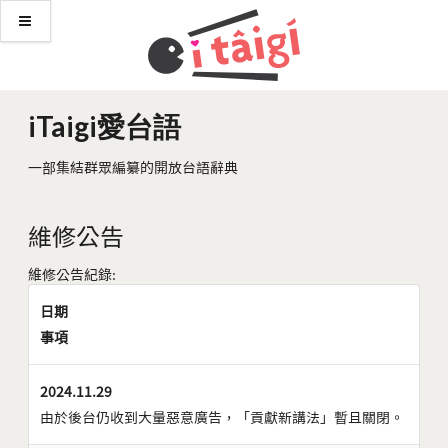
iTaigi愛台語
一部集結群眾編纂的開放台語辭典
維修公告
維修公告紀錄:
日期
事項
2024.11.29
由於後台仍收到大量惡意廣告，「貢獻新講法」暫且關閉。