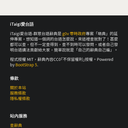
iTaigi愛台語
iTaigi愛台語-群眾台語辭典是
g0v 零時政府
專案「萌典」的延
伸專案，想知道一個詞的台語怎麼說，來這裡查就對了！甚麼
都可以查，但不一定查得到，查不到時可以發問，或者自己發
明台語講法貢獻給大家，簡單說就是「自己的辭典自己編」。
程式授權 MIT，辭典內容CC0｢不保留權利｣授權。Powered
by
BootStrap 5
.
條款
關於本站
服務條款
隱私權條款
站內服務
查辭典