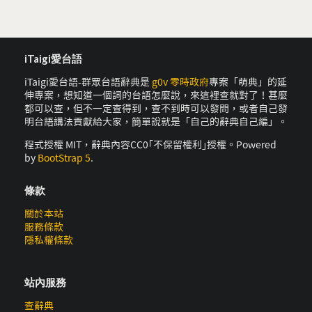
iTaigi愛台語
iTaigi愛台語-群眾台語辭典是
g0v 零時政府
專案「萌典」的延
伸專案，想知道一個詞的台語怎麼說，來這裡查就對了！甚麼
都可以查，但不一定查得到，查不到時可以發問，或者自己發
明台語講法貢獻給大家，簡單說就是「自己的辭典自己編」。
程式授權 MIT，辭典內容CC0｢不保留權利｣授權。Powered
by
BootStrap 5
.
條款
關於本站
服務條款
隱私權條款
站內服務
查辭典