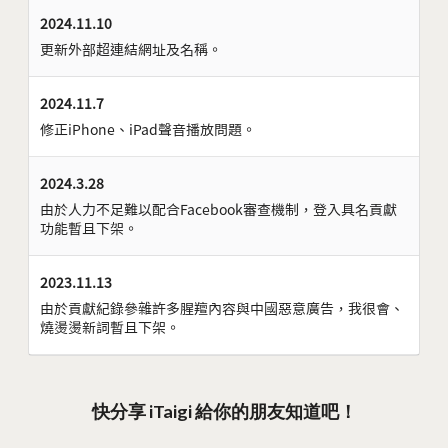
2024.11.10
更新外部超連結網址及名稱。
2024.11.7
修正iPhone、iPad聲音播放問題。
2024.3.28
由於人力不足難以配合Facebook審查機制，登入具名貢獻
功能暫且下架。
2023.11.13
由於貢獻紀錄參雜許多腥羶內容與中國惡意廣告，我很會、
燒燙燙新詞暫且下架。
快分享 iTaigi 給你的朋友知道吧！