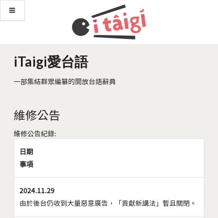
iTaigi愛台語
一部集結群眾編纂的開放台語辭典
維修公告
維修公告紀錄:
日期
事項
2024.11.29
由於後台仍收到大量惡意廣告，「貢獻新講法」暫且關閉。