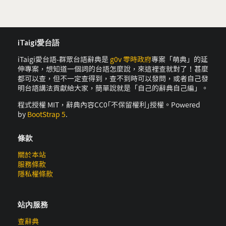
iTaigi愛台語
iTaigi愛台語-群眾台語辭典是
g0v 零時政府
專案「萌典」的延
伸專案，想知道一個詞的台語怎麼說，來這裡查就對了！甚麼
都可以查，但不一定查得到，查不到時可以發問，或者自己發
明台語講法貢獻給大家，簡單說就是「自己的辭典自己編」。
程式授權 MIT，辭典內容CC0｢不保留權利｣授權。Powered
by
BootStrap 5
.
條款
關於本站
服務條款
隱私權條款
站內服務
查辭典