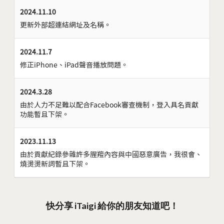
2024.11.10
更新外部超連結網址及名稱。
2024.11.7
修正iPhone、iPad聲音播放問題。
2024.3.28
由於人力不足難以配合Facebook審查機制，登入具名貢獻
功能暫且下架。
2023.11.13
由於貢獻紀錄參雜許多腥羶內容與中國惡意廣告，我很會、
燒燙燙新詞暫且下架。
快分享 iTaigi 給你的朋友知道吧！