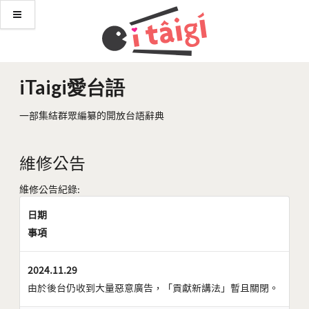
iTaigi愛台語
一部集結群眾編纂的開放台語辭典
維修公告
維修公告紀錄:
日期
事項
2024.11.29
由於後台仍收到大量惡意廣告，「貢獻新講法」暫且關閉。