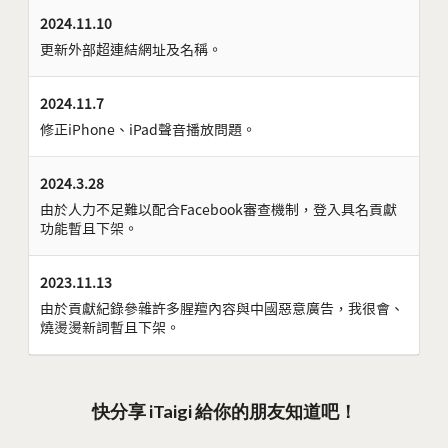
2024.11.10
更新外部超連結網址及名稱。
2024.11.7
修正iPhone、iPad聲音播放問題。
2024.3.28
由於人力不足難以配合Facebook審查機制，登入具名貢獻
功能暫且下架。
2023.11.13
由於貢獻紀錄參雜許多腥羶內容與中國惡意廣告，我很會、
燒燙燙新詞暫且下架。
快分享 iTaigi 給你的朋友知道吧！