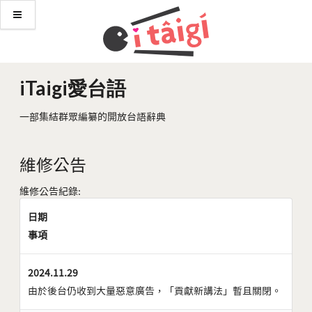
iTaigi愛台語
一部集結群眾編纂的開放台語辭典
維修公告
維修公告紀錄:
日期
事項
2024.11.29
由於後台仍收到大量惡意廣告，「貢獻新講法」暫且關閉。