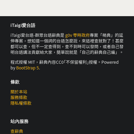
iTaigi愛台語
iTaigi愛台語-群眾台語辭典是
g0v 零時政府
專案「萌典」的延
伸專案，想知道一個詞的台語怎麼說，來這裡查就對了！甚麼
都可以查，但不一定查得到，查不到時可以發問，或者自己發
明台語講法貢獻給大家，簡單說就是「自己的辭典自己編」。
程式授權 MIT，辭典內容CC0｢不保留權利｣授權。Powered
by
BootStrap 5
.
條款
關於本站
服務條款
隱私權條款
站內服務
查辭典