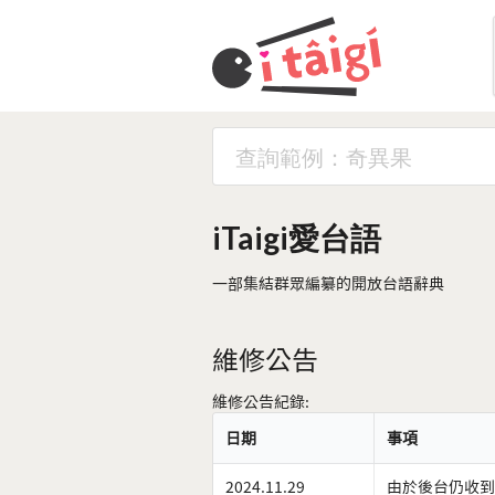
iTaigi愛台語
一部集結群眾編纂的開放台語辭典
維修公告
維修公告紀錄:
日期
事項
2024.11.29
由於後台仍收到