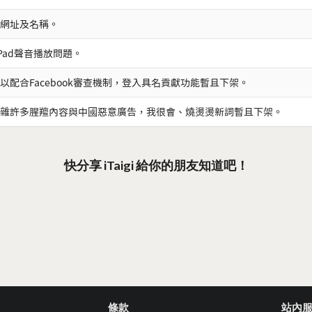
網址及名稱。
iPad聲音播放問題。
以配合Facebook審查機制，登入具名貢獻功能暫且下架。
雜許多腥羶內容與中國惡意廣告，我很會、燒燙燙新詞暫且下架。
快分享 iTaigi 給你的朋友知道吧！
條款
站內