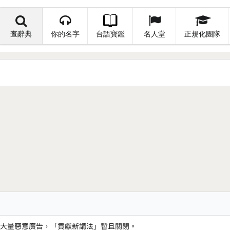
查辭典
你的名字
台語寶鑑
名人堂
正規化團隊
大量惡意廣告，「貢獻新講法」暫且關閉。