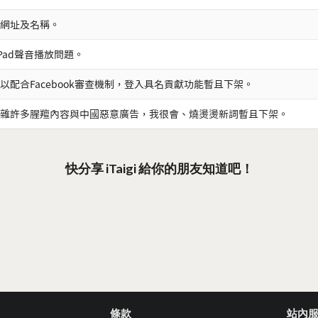
網址及名稱。
iPad聲音播放問題。
以配合Facebook審查機制，登入具名貢獻功能暫且下架。
雜許多腥羶內容與中國惡意廣告，我很會、燒燙燙新詞暫且下架。
快分享 iTaigi 給你的朋友知道吧！
條款
站內