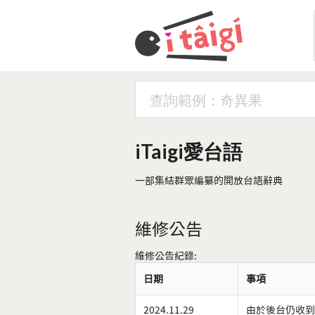
iTaigi愛台語
一部集結群眾編纂的開放台語辭典
維修公告
維修公告紀錄:
日期
事項
2024.11.29
由於後台仍收到