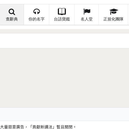
查辭典
你的名字
台語寶鑑
名人堂
正規化團隊
大量惡意廣告，「貢獻新講法」暫且關閉。