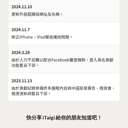
2024.11.10
更新外部超連結網址及名稱。
2024.11.7
修正iPhone、iPad聲音播放問題。
2024.3.28
由於人力不足難以配合Facebook審查機制，登入具名貢獻
功能暫且下架。
2023.11.13
由於貢獻紀錄參雜許多腥羶內容與中國惡意廣告，我很會、
燒燙燙新詞暫且下架。
快分享 iTaigi 給你的朋友知道吧！