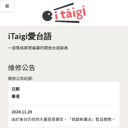
iTaigi愛台語
一部集結群眾編纂的開放台語辭典
維修公告
維修公告紀錄:
日期
事項
2024.11.29
由於後台仍收到大量惡意廣告，「貢獻新講法」暫且關閉。