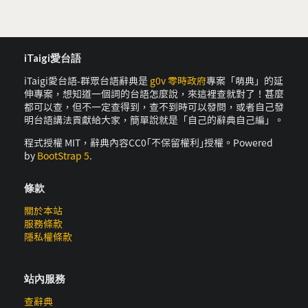
iTaigi愛台語
iTaigi愛台語-群眾台語辭典是
g0v 零時政府
專案「萌典」的延
伸專案，想知道一個詞的台語怎麼說，來這裡查就對了！甚麼
都可以查，但不一定查得到，查不到時可以發問，或者自己發
明台語講法貢獻給大家，簡單說就是「自己的辭典自己編」。
程式授權 MIT，辭典內容CC0｢不保留權利｣授權。Powered
by
BootStrap 5
.
條款
關於本站
服務條款
隱私權條款
站內服務
查辭典