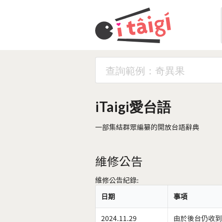
iTaigi愛台語
一部集結群眾編纂的開放台語辭典
維修公告
維修公告紀錄:
日期
事項
2024.11.29
由於後台仍收到