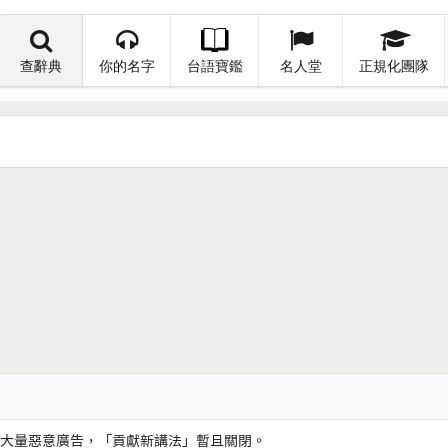
查辭典
你的名字
台語寶鑑
名人堂
正規化團隊
大量惡意廣告，「貢獻新講法」暫且關閉。