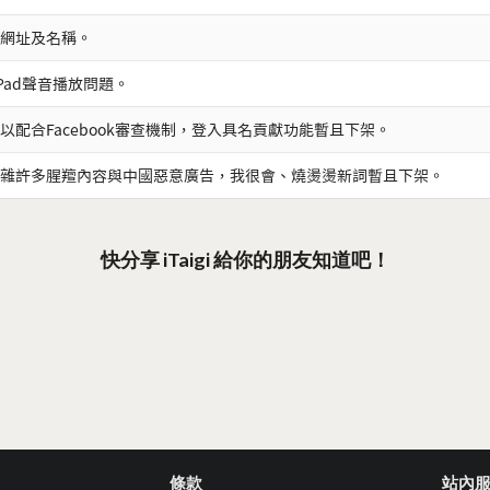
網址及名稱。
iPad聲音播放問題。
以配合Facebook審查機制，登入具名貢獻功能暫且下架。
雜許多腥羶內容與中國惡意廣告，我很會、燒燙燙新詞暫且下架。
快分享 iTaigi 給你的朋友知道吧！
條款
站內