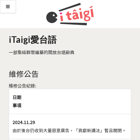
iTaigi愛台語
一部集結群眾編纂的開放台語辭典
維修公告
維修公告紀錄:
日期
事項
2024.11.29
由於後台仍收到大量惡意廣告，「貢獻新講法」暫且關閉。