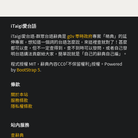
iTaigi愛台語
iTaigi愛台語-群眾台語辭典是
g0v 零時政府
專案「萌典」的延
伸專案，想知道一個詞的台語怎麼說，來這裡查就對了！甚麼
都可以查，但不一定查得到，查不到時可以發問，或者自己發
明台語講法貢獻給大家，簡單說就是「自己的辭典自己編」。
程式授權 MIT，辭典內容CC0｢不保留權利｣授權。Powered
by
BootStrap 5
.
條款
關於本站
服務條款
隱私權條款
站內服務
查辭典