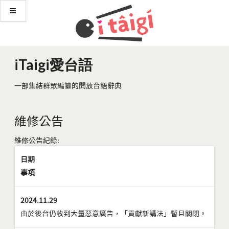
iTaigi愛台語
一部集結群眾編纂的開放台語辭典
維修公告
維修公告紀錄:
日期
事項
2024.11.29
由於後台仍收到大量惡意廣告，「貢獻新講法」暫且關閉。