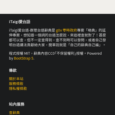
iTaigi愛台語
iTaigi愛台語-群眾台語辭典是
g0v 零時政府
專案「萌典」的延
伸專案，想知道一個詞的台語怎麼說，來這裡查就對了！甚麼
都可以查，但不一定查得到，查不到時可以發問，或者自己發
明台語講法貢獻給大家，簡單說就是「自己的辭典自己編」。
程式授權 MIT，辭典內容CC0｢不保留權利｣授權。Powered
by
BootStrap 5
.
條款
關於本站
服務條款
隱私權條款
站內服務
查辭典