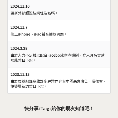
2024.11.10
更新外部超連結網址及名稱。
2024.11.7
修正iPhone、iPad聲音播放問題。
2024.3.28
由於人力不足難以配合Facebook審查機制，登入具名貢獻
功能暫且下架。
2023.11.13
由於貢獻紀錄參雜許多腥羶內容與中國惡意廣告，我很會、
燒燙燙新詞暫且下架。
快分享 iTaigi 給你的朋友知道吧！