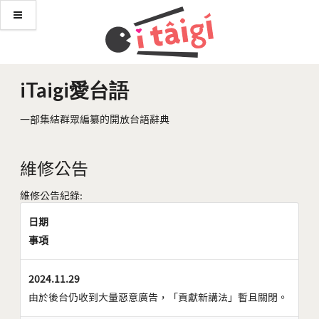
iTaigi愛台語
一部集結群眾編纂的開放台語辭典
維修公告
維修公告紀錄:
日期
事項
2024.11.29
由於後台仍收到大量惡意廣告，「貢獻新講法」暫且關閉。