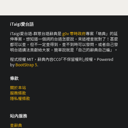
iTaigi愛台語
iTaigi愛台語-群眾台語辭典是
g0v 零時政府
專案「萌典」的延
伸專案，想知道一個詞的台語怎麼說，來這裡查就對了！甚麼
都可以查，但不一定查得到，查不到時可以發問，或者自己發
明台語講法貢獻給大家，簡單說就是「自己的辭典自己編」。
程式授權 MIT，辭典內容CC0｢不保留權利｣授權。Powered
by
BootStrap 5
.
條款
關於本站
服務條款
隱私權條款
站內服務
查辭典