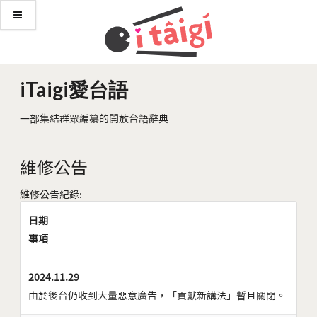
iTaigi愛台語
一部集結群眾編纂的開放台語辭典
維修公告
維修公告紀錄:
日期
事項
2024.11.29
由於後台仍收到大量惡意廣告，「貢獻新講法」暫且關閉。