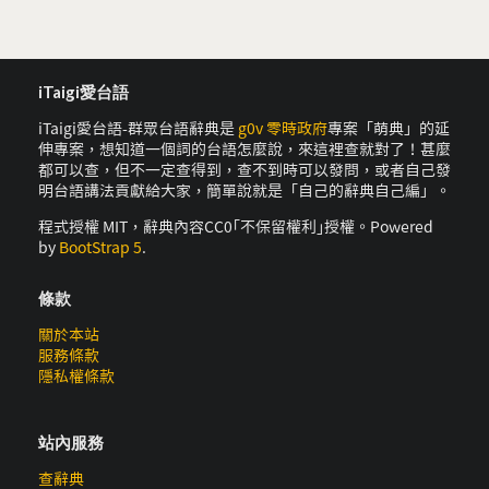
iTaigi愛台語
iTaigi愛台語-群眾台語辭典是
g0v 零時政府
專案「萌典」的延
伸專案，想知道一個詞的台語怎麼說，來這裡查就對了！甚麼
都可以查，但不一定查得到，查不到時可以發問，或者自己發
明台語講法貢獻給大家，簡單說就是「自己的辭典自己編」。
程式授權 MIT，辭典內容CC0｢不保留權利｣授權。Powered
by
BootStrap 5
.
條款
關於本站
服務條款
隱私權條款
站內服務
查辭典