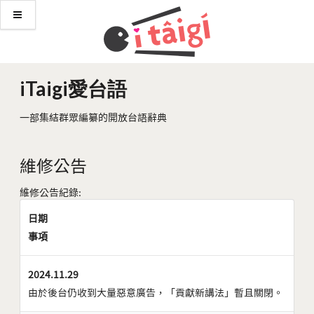
iTaigi愛台語
一部集結群眾編纂的開放台語辭典
維修公告
維修公告紀錄:
日期
事項
2024.11.29
由於後台仍收到大量惡意廣告，「貢獻新講法」暫且關閉。