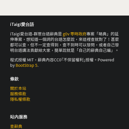
iTaigi愛台語
iTaigi愛台語-群眾台語辭典是
g0v 零時政府
專案「萌典」的延
伸專案，想知道一個詞的台語怎麼說，來這裡查就對了！甚麼
都可以查，但不一定查得到，查不到時可以發問，或者自己發
明台語講法貢獻給大家，簡單說就是「自己的辭典自己編」。
程式授權 MIT，辭典內容CC0｢不保留權利｣授權。Powered
by
BootStrap 5
.
條款
關於本站
服務條款
隱私權條款
站內服務
查辭典