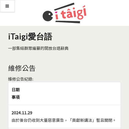
iTaigi愛台語
一部集結群眾編纂的開放台語辭典
維修公告
維修公告紀錄:
日期
事項
2024.11.29
由於後台仍收到大量惡意廣告，「貢獻新講法」暫且關閉。