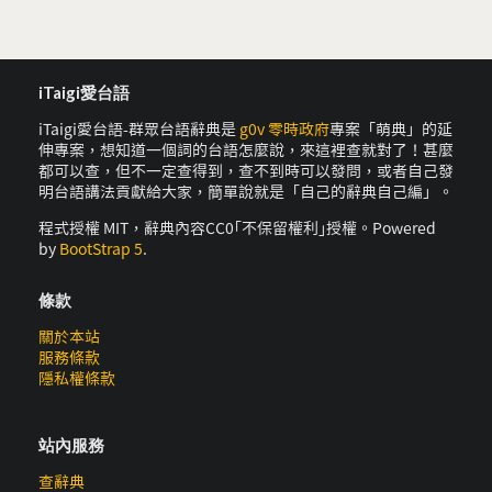
iTaigi愛台語
iTaigi愛台語-群眾台語辭典是
g0v 零時政府
專案「萌典」的延
伸專案，想知道一個詞的台語怎麼說，來這裡查就對了！甚麼
都可以查，但不一定查得到，查不到時可以發問，或者自己發
明台語講法貢獻給大家，簡單說就是「自己的辭典自己編」。
程式授權 MIT，辭典內容CC0｢不保留權利｣授權。Powered
by
BootStrap 5
.
條款
關於本站
服務條款
隱私權條款
站內服務
查辭典