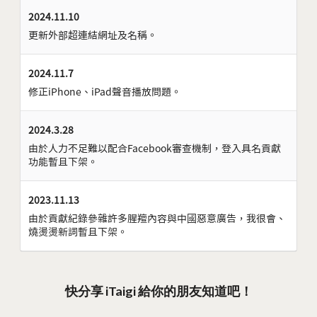
2024.11.10
更新外部超連結網址及名稱。
2024.11.7
修正iPhone、iPad聲音播放問題。
2024.3.28
由於人力不足難以配合Facebook審查機制，登入具名貢獻
功能暫且下架。
2023.11.13
由於貢獻紀錄參雜許多腥羶內容與中國惡意廣告，我很會、
燒燙燙新詞暫且下架。
快分享 iTaigi 給你的朋友知道吧！