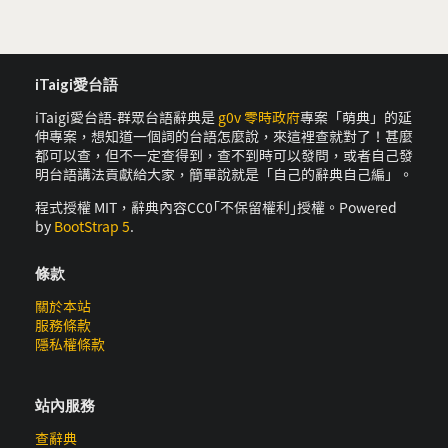
iTaigi愛台語
iTaigi愛台語-群眾台語辭典是
g0v 零時政府
專案「萌典」的延
伸專案，想知道一個詞的台語怎麼說，來這裡查就對了！甚麼
都可以查，但不一定查得到，查不到時可以發問，或者自己發
明台語講法貢獻給大家，簡單說就是「自己的辭典自己編」。
程式授權 MIT，辭典內容CC0｢不保留權利｣授權。Powered
by
BootStrap 5
.
條款
關於本站
服務條款
隱私權條款
站內服務
查辭典