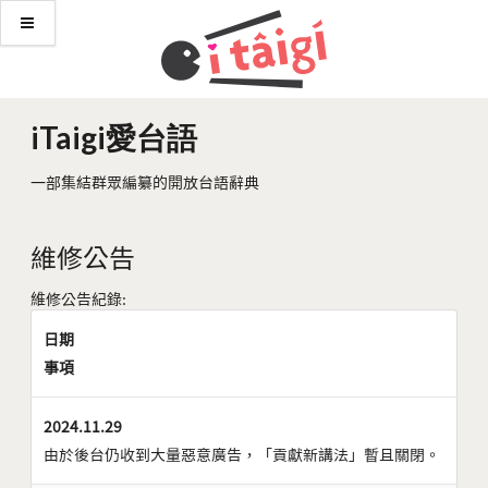
iTaigi愛台語
一部集結群眾編纂的開放台語辭典
維修公告
維修公告紀錄:
日期
事項
2024.11.29
由於後台仍收到大量惡意廣告，「貢獻新講法」暫且關閉。