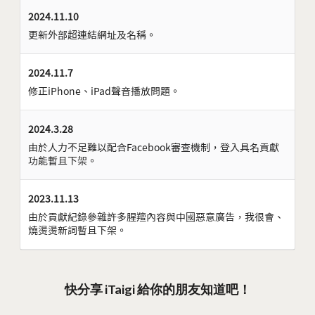
2024.11.10
更新外部超連結網址及名稱。
2024.11.7
修正iPhone、iPad聲音播放問題。
2024.3.28
由於人力不足難以配合Facebook審查機制，登入具名貢獻
功能暫且下架。
2023.11.13
由於貢獻紀錄參雜許多腥羶內容與中國惡意廣告，我很會、
燒燙燙新詞暫且下架。
快分享 iTaigi 給你的朋友知道吧！