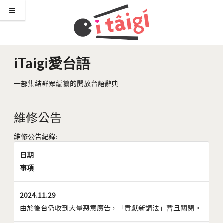
iTaigi愛台語
一部集結群眾編纂的開放台語辭典
維修公告
維修公告紀錄:
日期
事項
2024.11.29
由於後台仍收到大量惡意廣告，「貢獻新講法」暫且關閉。