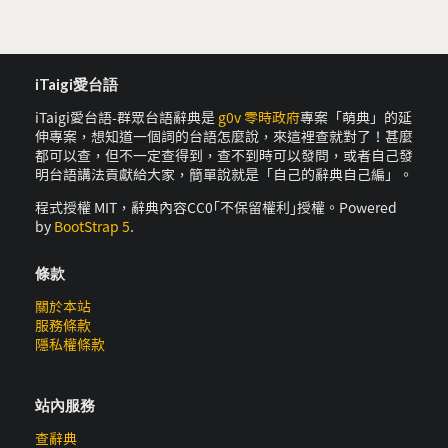
iTaigi愛台語
iTaigi愛台語-群眾台語辭典是
g0v 零時政府
專案「萌典」的延
伸專案，想知道一個詞的台語怎麼說，來這裡查就對了！甚麼
都可以查，但不一定查得到，查不到時可以發問，或者自己發
明台語講法貢獻給大家，簡單說就是「自己的辭典自己編」。
程式授權 MIT，辭典內容CC0｢不保留權利｣授權。Powered
by
BootStrap 5
.
條款
關於本站
服務條款
隱私權條款
站內服務
查辭典