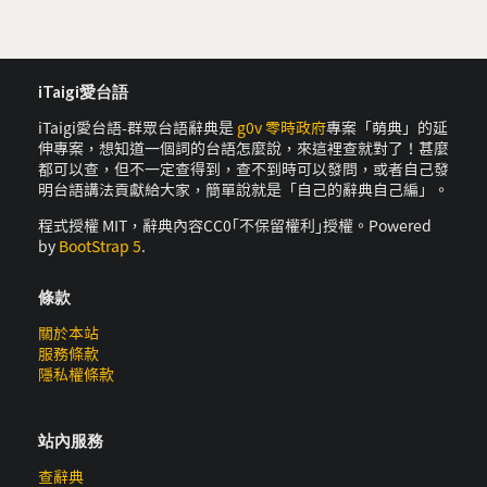
iTaigi愛台語
iTaigi愛台語-群眾台語辭典是
g0v 零時政府
專案「萌典」的延
伸專案，想知道一個詞的台語怎麼說，來這裡查就對了！甚麼
都可以查，但不一定查得到，查不到時可以發問，或者自己發
明台語講法貢獻給大家，簡單說就是「自己的辭典自己編」。
程式授權 MIT，辭典內容CC0｢不保留權利｣授權。Powered
by
BootStrap 5
.
條款
關於本站
服務條款
隱私權條款
站內服務
查辭典