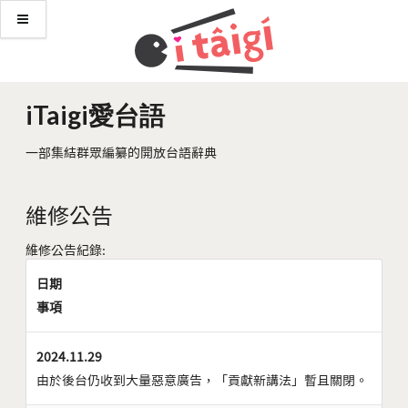
iTaigi愛台語
一部集結群眾編纂的開放台語辭典
維修公告
維修公告紀錄:
日期
事項
2024.11.29
由於後台仍收到大量惡意廣告，「貢獻新講法」暫且關閉。