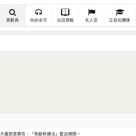
查辭典
你的名字
台語寶鑑
名人堂
正規化團隊
大量惡意廣告，「貢獻新講法」暫且關閉。