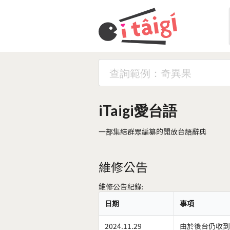
iTaigi愛台語
一部集結群眾編纂的開放台語辭典
維修公告
維修公告紀錄:
日期
事項
2024.11.29
由於後台仍收到