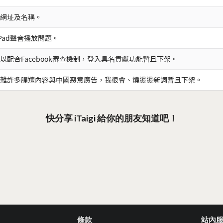
網址及名稱。
iPad聲音播放問題。
以配合Facebook審查機制，登入具名貢獻功能暫且下架。
雜許多腥羶內容與中國惡意廣告，我很會、燒燙燙新詞暫且下架。
快分享 iTaigi 給你的朋友知道吧！
條款
站內