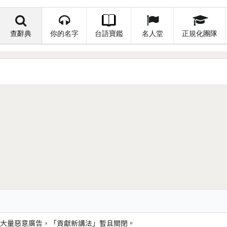
查辭典
你的名字
台語寶鑑
名人堂
正規化團隊
大量惡意廣告，「貢獻新講法」暫且關閉。