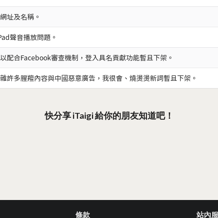
網址及名稱。
iPad聲音播放問題。
以配合Facebook審查機制，登入具名貢獻功能暫且下架。
雜許多腥羶內容與中國惡意廣告，我很會、燒燙燙新詞暫且下架。
快分享 iTaigi 給你的朋友知道吧！
條款
站內