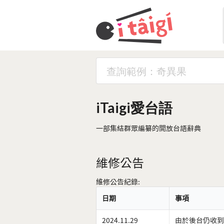
iTaigi愛台語
一部集結群眾編纂的開放台語辭典
維修公告
維修公告紀錄:
日期
事項
2024.11.29
由於後台仍收到