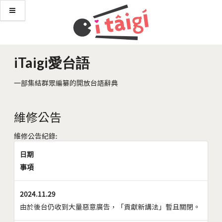
iTaigi愛台語
一部集結群眾編纂的開放台語辭典
維修公告
維修公告紀錄:
日期
事項
2024.11.29
由於後台仍收到大量惡意廣告，「貢獻新講法」暫且關閉。