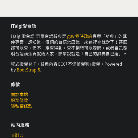
iTaigi愛台語
iTaigi愛台語-群眾台語辭典是
g0v 零時政府
專案「萌典」的延
伸專案，想知道一個詞的台語怎麼說，來這裡查就對了！甚麼
都可以查，但不一定查得到，查不到時可以發問，或者自己發
明台語講法貢獻給大家，簡單說就是「自己的辭典自己編」。
程式授權 MIT，辭典內容CC0｢不保留權利｣授權。Powered
by
BootStrap 5
.
條款
關於本站
服務條款
隱私權條款
站內服務
查辭典