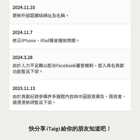
2024.11.10
更新外部超連結網址及名稱。
2024.11.7
修正iPhone、iPad聲音播放問題。
2024.3.28
由於人力不足難以配合Facebook審查機制，登入具名貢獻
功能暫且下架。
2023.11.13
由於貢獻紀錄參雜許多腥羶內容與中國惡意廣告，我很會、
燒燙燙新詞暫且下架。
快分享 iTaigi 給你的朋友知道吧！