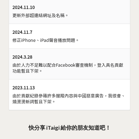
2024.11.10
更新外部超連結網址及名稱。
2024.11.7
修正iPhone、iPad聲音播放問題。
2024.3.28
由於人力不足難以配合Facebook審查機制，登入具名貢獻
功能暫且下架。
2023.11.13
由於貢獻紀錄參雜許多腥羶內容與中國惡意廣告，我很會、
燒燙燙新詞暫且下架。
快分享 iTaigi 給你的朋友知道吧！