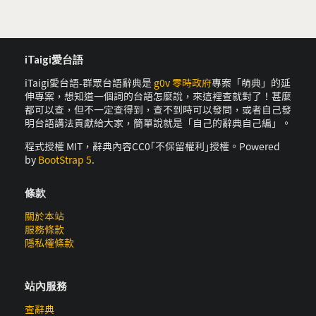
iTaigi愛台語
iTaigi愛台語-群眾台語辭典是
g0v 零時政府
專案「萌典」的延
伸專案，想知道一個詞的台語怎麼說，來這裡查就對了！甚麼
都可以查，但不一定查得到，查不到時可以發問，或者自己發
明台語講法貢獻給大家，簡單說就是「自己的辭典自己編」。
程式授權 MIT，辭典內容CC0｢不保留權利｣授權。Powered
by
BootStrap 5
.
條款
關於本站
服務條款
隱私權條款
站內服務
查辭典