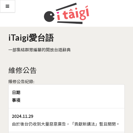
iTaigi愛台語
一部集結群眾編纂的開放台語辭典
維修公告
維修公告紀錄:
日期
事項
2024.11.29
由於後台仍收到大量惡意廣告，「貢獻新講法」暫且關閉。